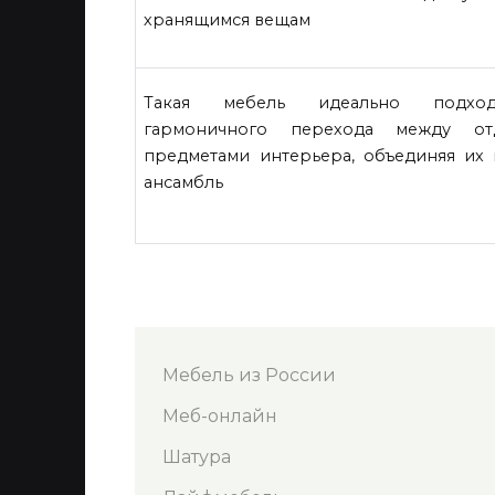
хранящимся вещам
Такая мебель идеально подхо
гармоничного перехода между от
предметами интерьера, объединяя их
ансамбль
Мебель из России
Меб-онлайн
Шатура