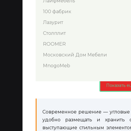
Лайфмебель
100 фабрик
Лазурит
Столплит
ROOMER
Московский Дом Мебели
MnogoMeb
Показать е
Современное решение — угловые
удобно размещать и хранить о
выступающие стильным элементо