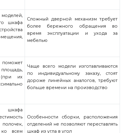
делей,
Сложный дверной механизм требует
ого шкафа
более бережного обращения во
стройства
время эксплуатации и ухода за
мещения,
мебелью
 поможет
Чаще всего модели изготавливаются
площадь,
по индивидуальному заказу, стоят
 (при их
дороже линейных аналогов, требуют
симально
больше времени на производство
о шкафа
тимость
Особенности сборки, расположения
олочек,
отделений не позволяют переставлять
 ко всем
шкаф из угла в угол