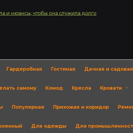
Гардеробная
Гостиная
Дачная и садовая
делать самому
Комод
Кресла
Кровати
ы
Популярная
Прихожая и коридор
Ремон
роенный
Для одежды
Для промышленнос