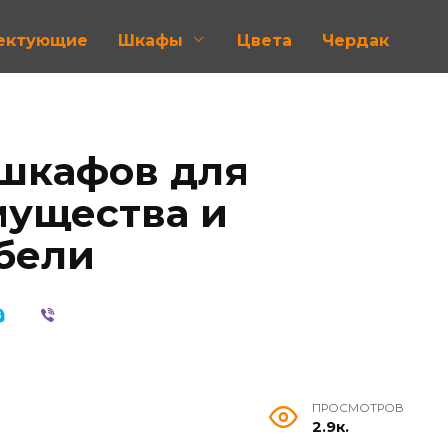
лектующие
Шкафы
Цвета
Чердак
шкафов для
мущества и
бели
ПРОСМОТРОВ
2.9к.