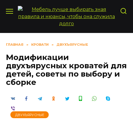
Перейти
к
содержанию
ГЛАВНАЯ
»
КРОВАТИ
»
ДВУХЪЯРУСНЫЕ
Модификации
двухъярусных кроватей для
детей, советы по выбору и
сборке
ДВУХЪЯРУСНЫЕ