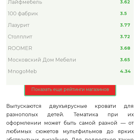
Лайфмебель
3.62
100 фабрик
3.5
Лазурит
3.77
Столплит
3.72
ROOMER
3.68
Московский Дом Мебели
3.65
MnogoMeb
4.34
Показать еще рейтинги магазинов
Выпускаются двухъярусные кровати для
разнополых детей
.
Тематика при их
оформлении может быть самой разной — от
любимых сюжетов мультфильмов до ярких
абстрактных дизайнов. Для подростков также