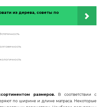
вати из дерева, советы по
Эстетичность
олговечность
кологичность
сортиментом размеров.
В соответствии с
ряют по ширине и длине матраса. Некоторые