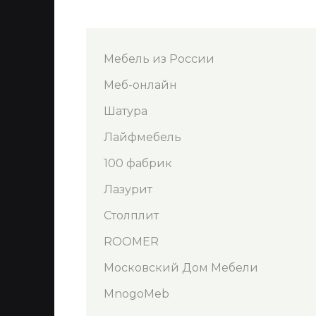
Мебель из России
Меб-онлайн
Шатура
Лайфмебель
100 фабрик
Лазурит
Столплит
ROOMER
Московский Дом Мебели
MnogoMeb