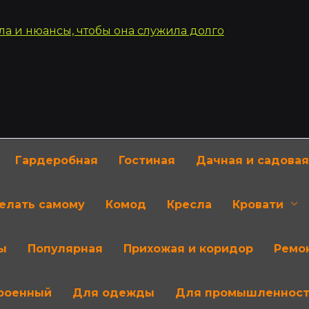
Гардеробная
Гостиная
Дачная и садовая
делать самому
Комод
Кресла
Кровати
ы
Популярная
Прихожая и коридор
Ремон
роенный
Для одежды
Для промышленнос