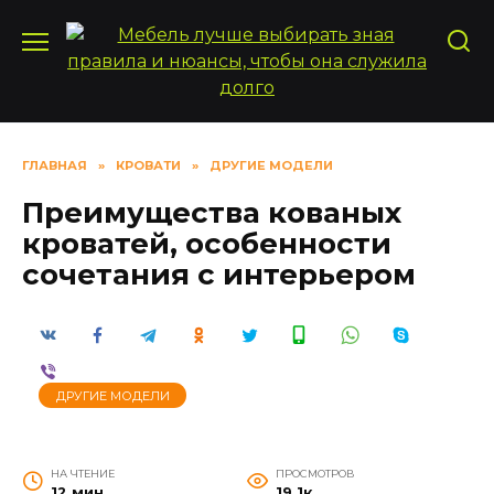
Перейти
к
содержанию
ГЛАВНАЯ
»
КРОВАТИ
»
ДРУГИЕ МОДЕЛИ
Преимущества кованых
кроватей, особенности
сочетания с интерьером
ДРУГИЕ МОДЕЛИ
НА ЧТЕНИЕ
ПРОСМОТРОВ
12 мин
19.1к.