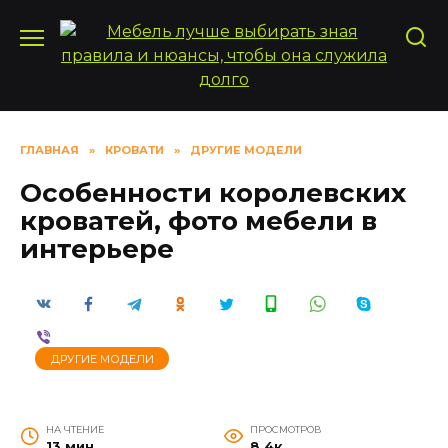
Перейти
к
содержанию
ГЛАВНАЯ
»
КРОВАТИ
»
ДРУГИЕ МОДЕЛИ
Особенности королевских
кроватей, фото мебели в
интерьере
ДРУГИЕ МОДЕЛИ
НА ЧТЕНИЕ
ПРОСМОТРОВ
13 мин
8.4к.