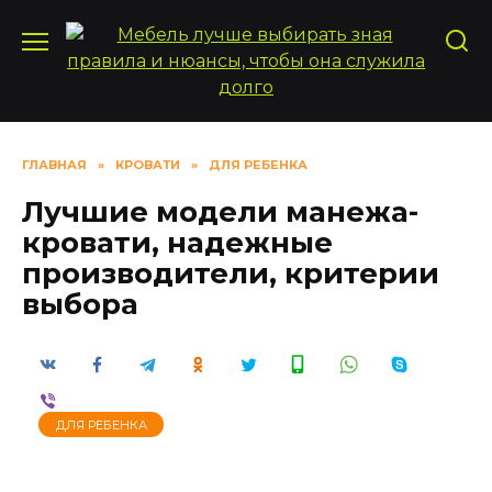
Перейти
к
содержанию
ГЛАВНАЯ
»
КРОВАТИ
»
ДЛЯ РЕБЕНКА
Лучшие модели манежа-
кровати, надежные
производители, критерии
выбора
ДЛЯ РЕБЕНКА