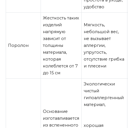
простота в уходе,
удобство
Жесткость таких
изделий
Мягкость,
напрямую
небольшой вес,
зависит от
не вызывает
Поролон
толщины
аллергии,
материала,
упругость,
которая
отсутствие грибка
колеблется от 7
и плесени
до 15 см
Экологически
чистый
гипоаллергенный
материал,
Основание
изготавливается
из вспененного
хорошая