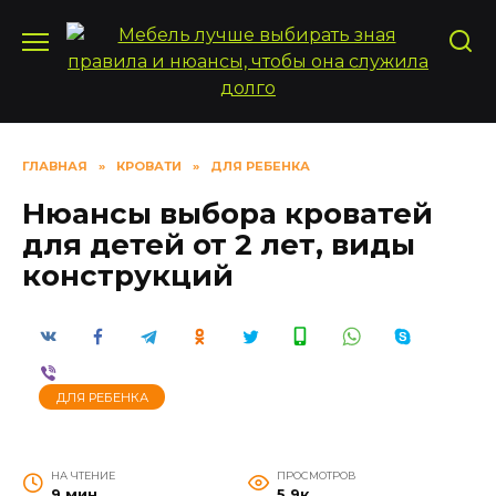
Перейти
к
содержанию
ГЛАВНАЯ
»
КРОВАТИ
»
ДЛЯ РЕБЕНКА
Нюансы выбора кроватей
для детей от 2 лет, виды
конструкций
ДЛЯ РЕБЕНКА
НА ЧТЕНИЕ
ПРОСМОТРОВ
9 мин
5.9к.