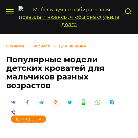
Перейти
к
содержанию
ГЛАВНАЯ
»
КРОВАТИ
»
ДЛЯ РЕБЕНКА
Популярные модели
детских кроватей для
мальчиков разных
возрастов
ДЛЯ РЕБЕНКА