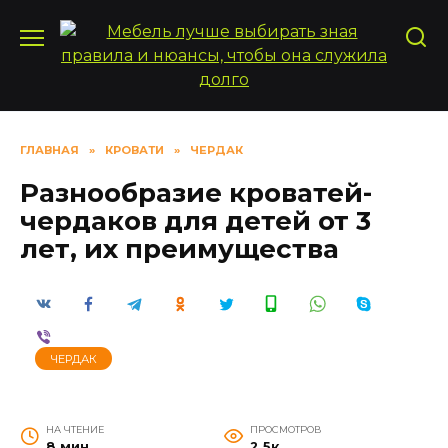
Перейти
к
содержанию
ГЛАВНАЯ
»
КРОВАТИ
»
ЧЕРДАК
Разнообразие кроватей-
чердаков для детей от 3
лет, их преимущества
ЧЕРДАК
НА ЧТЕНИЕ
ПРОСМОТРОВ
8 мин
2.5к.