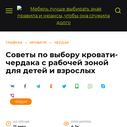
Перейти
к
содержанию
ГЛАВНАЯ
»
КРОВАТИ
»
ЧЕРДАК
Советы по выбору кровати-
чердака с рабочей зоной
для детей и взрослых
ЧЕРДАК
НА ЧТЕНИЕ
ПРОСМОТРОВ
11 мин
4.1к.