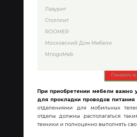
Лазурит
Столплит
ROOMER
Московский Дом Мебели
MnogoMeb
Показать е
При приобретении мебели важно 
для прокладки проводов питания 
отделениями для мобильных теле
отделы должны располагаться таки
техники и полноценно выполнять сво