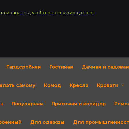
Гардеробная
Гостиная
Дачная и садовая
делать самому
Комод
Кресла
Кровати
ы
Популярная
Прихожая и коридор
Ремон
роенный
Для одежды
Для промышленнос