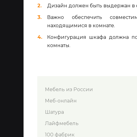
Дизайн должен быть выдержан в 
Важно обеспечить совмест
находящимися в комнате.
Конфигурация шкафа должна поз
комнаты.
Мебель из России
Меб-онлайн
Шатура
Лайфмебель
100 фабрик