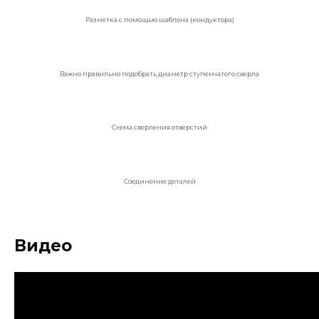
Разметка с помощью шаблона (кондуктора)
Важно правильно подобрать диаметр ступенчатого сверла
Схема сверления отверстий
Соединение деталей
Видео