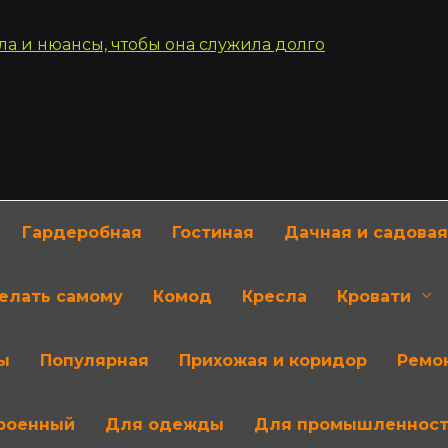
Гардеробная
Гостиная
Дачная и садовая
делать самому
Комод
Кресла
Кровати
ы
Популярная
Прихожая и коридор
Ремон
роенный
Для одежды
Для промышленнос