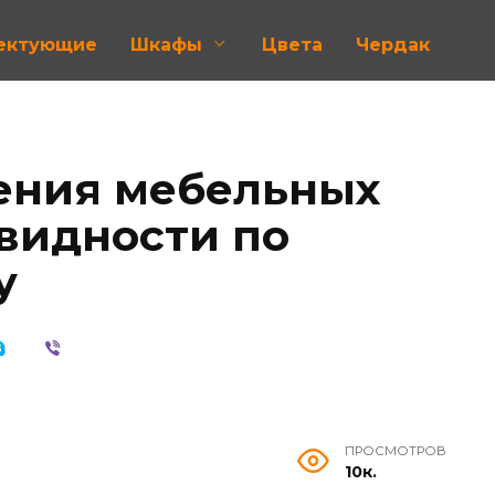
лектующие
Шкафы
Цвета
Чердак
ения мебельных
овидности по
у
ПРОСМОТРОВ
10к.