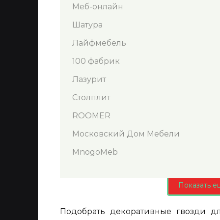
Меб-онлайн
Шатура
Лайфмебель
100 фабрик
Лазурит
Столплит
ROOMER
Московский Дом Мебели
MnogoMeb
Показать е
Подобрать декоративные гвозди д