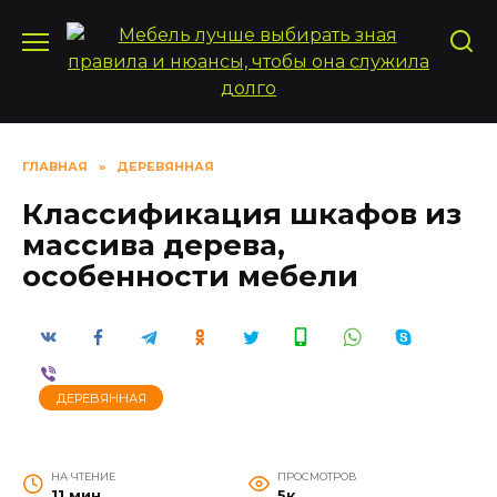
Перейти
к
содержанию
ГЛАВНАЯ
»
ДЕРЕВЯННАЯ
Классификация шкафов из
массива дерева,
особенности мебели
ДЕРЕВЯННАЯ
НА ЧТЕНИЕ
ПРОСМОТРОВ
11 мин
5к.