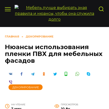
Перейти
к
содержанию
ГЛАВНАЯ
»
ДЕКОРИРОВАНИЕ
Нюансы использования
пленки ПВХ для мебельных
фасадов
ДЕКОРИРОВАНИЕ
НА ЧТЕНИЕ
ПРОСМОТРОВ
7 мин
10.8к.