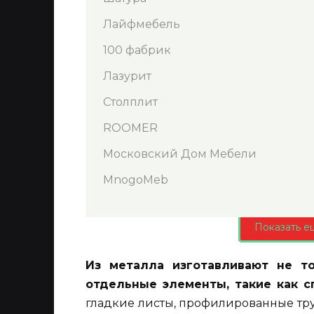
Лайфмебель
100 фабрик
Лазурит
Столплит
ROOMER
Московский Дом Мебели
MnogoMeb
Показать е
Из металла изготавливают не т
отдельные элементы, такие как сп
гладкие листы, профилированные тру