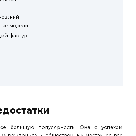
снований
ные модели
ций фактур
едостатки
все большую популярность. Она с успехом
х учреждениях и общественных местах, ее все