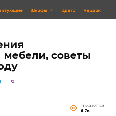
лектующие
Шкафы
Цвета
Чердак
ения
 мебели, советы
оду
ПРОСМОТРОВ
8.7к.