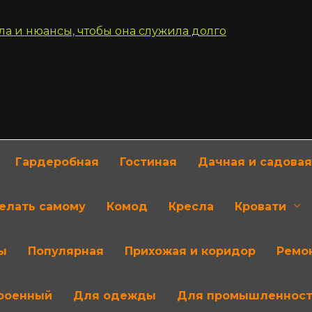
Гардеробная
Гостиная
Дачная и садовая
делать самому
Комод
Кресла
Кровати
ы
Популярная
Прихожая и коридор
Ремон
роенный
Для одежды
Для промышленнос