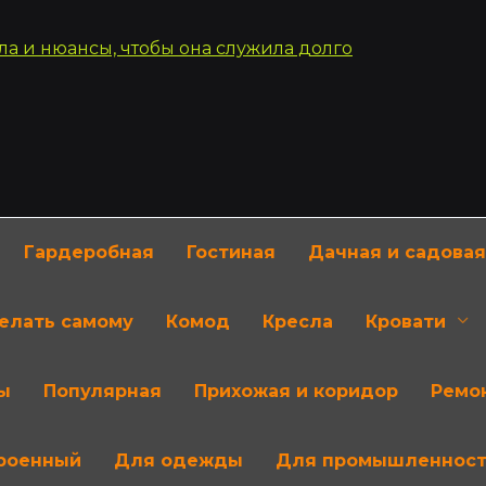
Гардеробная
Гостиная
Дачная и садовая
делать самому
Комод
Кресла
Кровати
ы
Популярная
Прихожая и коридор
Ремон
роенный
Для одежды
Для промышленнос