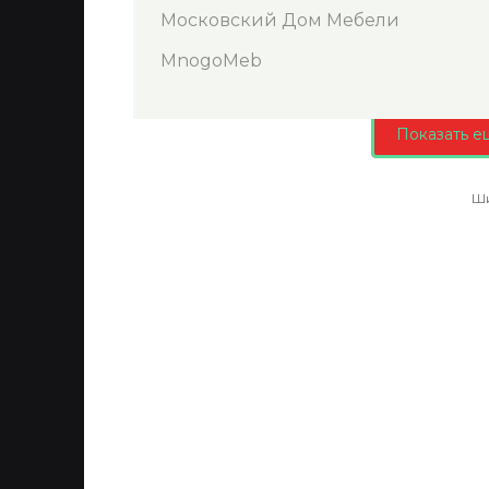
Московский Дом Мебели
MnogoMeb
Показать е
Ши