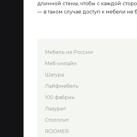
длинной стены, чтобы с каждой стор
— в таком случае доступ к мебели не 
Мебель из России
Меб-онлайн
Шатура
Лайфмебель
100 фабрик
Лазурит
Столплит
ROOMER