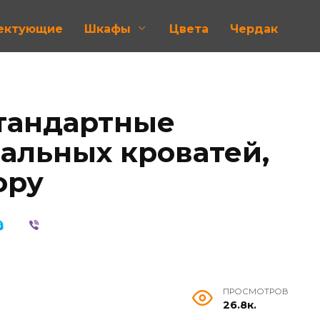
лектующие
Шкафы
Цвета
Чердак
тандартные
альных кроватей,
ору
ПРОСМОТРОВ
26.8к.