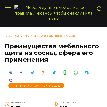
Перейти
к
содержанию
ГЛАВНАЯ
»
ФУРНИТУРА И КОМПЛЕКТУЮЩИЕ
Преимущества мебельного
щита из сосны, сфера его
применения
ФУРНИТУРА И КОМПЛЕКТУЮЩИЕ
НА ЧТЕНИЕ
ПРОСМОТРОВ
8 мин
4.5к.