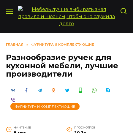
Перейти
к
содержанию
ГЛАВНАЯ
»
ФУРНИТУРА И КОМПЛЕКТУЮЩИЕ
Разнообразие ручек для
кухонной мебели, лучшие
производители
ФУРНИТУРА И КОМПЛЕКТУЮЩИЕ
НА ЧТЕНИЕ
ПРОСМОТРОВ
8 мин
20.3к.